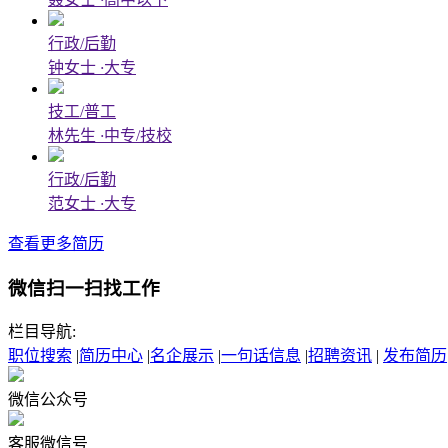
行政/后勤
钟女士
·
大专
技工/普工
林先生
·
中专/技校
行政/后勤
范女士
·
大专
查看更多简历
微信扫一扫找工作
栏目导航:
职位搜索
|
简历中心
|
名企展示
|
一句话信息
|
招聘资讯
|
发布简历
微信公众号
客服微信号